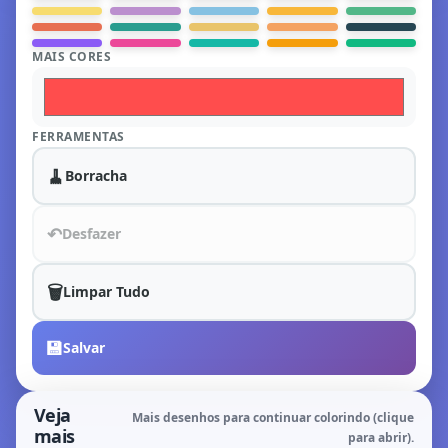
MAIS CORES
FERRAMENTAS
🧹
Borracha
↶
Desfazer
🗑️
Limpar Tudo
💾
Salvar
Veja
Mais desenhos para continuar colorindo (clique
mais
para abrir).