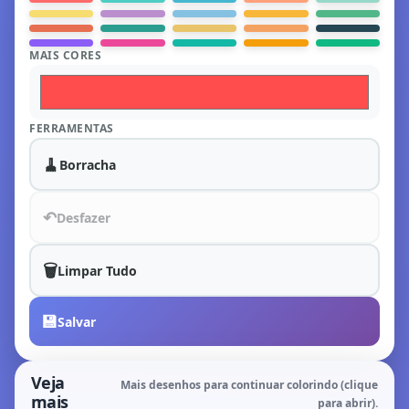
MAIS CORES
FERRAMENTAS
🧹
Borracha
↶
Desfazer
🗑️
Limpar Tudo
💾
Salvar
Veja
Mais desenhos para continuar colorindo (clique
mais
para abrir).