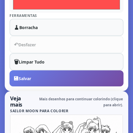
FERRAMENTAS
🧹
Borracha
↶
Desfazer
🗑️
Limpar Tudo
💾
Salvar
Veja
Mais desenhos para continuar colorindo (clique
mais
para abrir).
SAILOR MOON PARA COLORIR