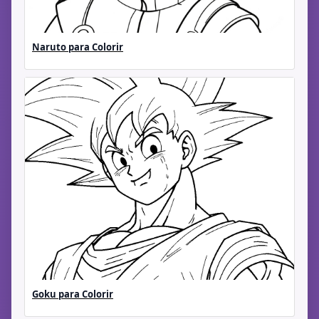
Naruto para Colorir
Goku para Colorir