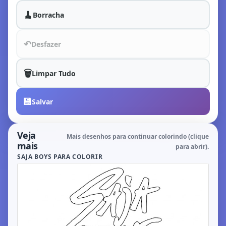
🧹
Borracha
↶
Desfazer
🗑️
Limpar Tudo
💾
Salvar
Veja
Mais desenhos para continuar colorindo (clique
mais
para abrir).
SAJA BOYS PARA COLORIR