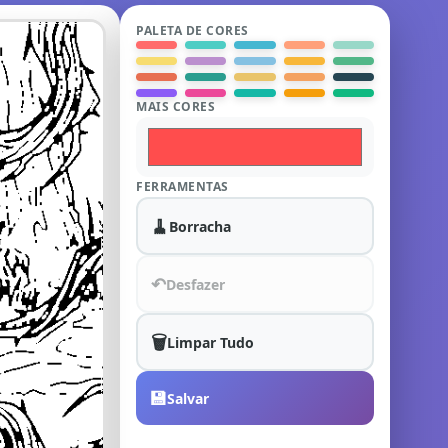
PALETA DE CORES
MAIS CORES
FERRAMENTAS
🧹
Borracha
↶
Desfazer
🗑️
Limpar Tudo
💾
Salvar