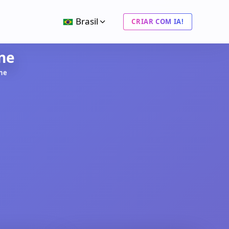
Brasil
CRIAR COM IA!
ine
ine