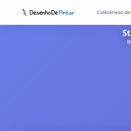
Coletâneas de
St
D