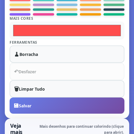
MAIS CORES
FERRAMENTAS
🧹
Borracha
↶
Desfazer
🗑️
Limpar Tudo
💾
Salvar
Veja
Mais desenhos para continuar colorindo (clique
mais
para abrir).