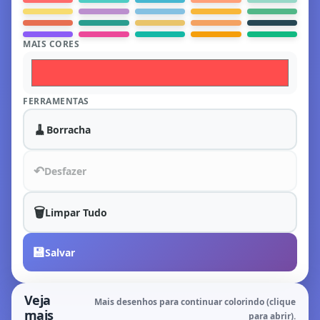
MAIS CORES
FERRAMENTAS
🧹
Borracha
↶
Desfazer
🗑️
Limpar Tudo
💾
Salvar
Veja
Mais desenhos para continuar colorindo (clique
mais
para abrir).