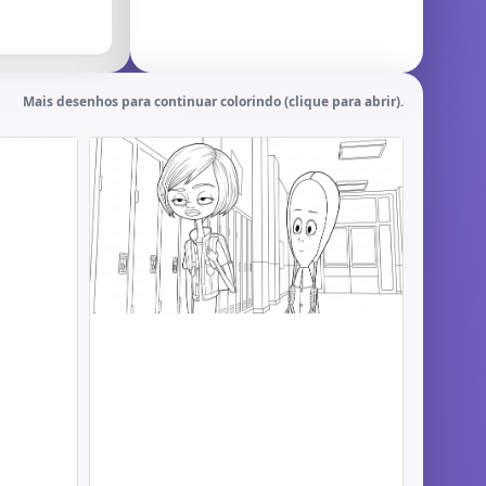
Mais desenhos para continuar colorindo (clique para abrir).