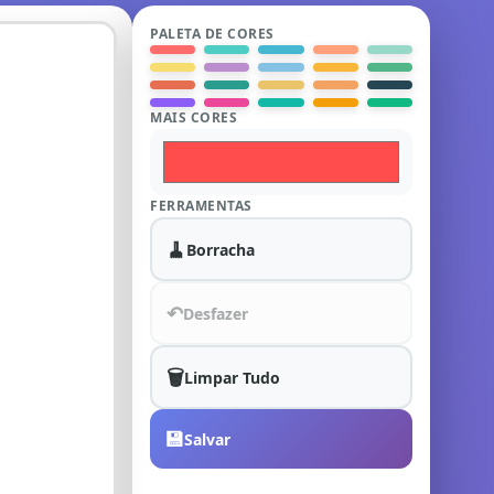
PALETA DE CORES
MAIS CORES
FERRAMENTAS
🧹
Borracha
↶
Desfazer
🗑️
Limpar Tudo
💾
Salvar