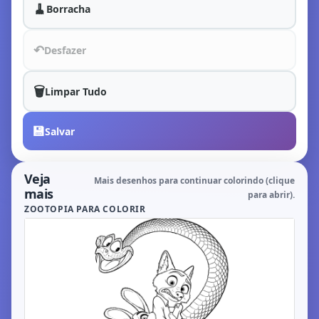
🧹
Borracha
↶
Desfazer
🗑️
Limpar Tudo
💾
Salvar
Veja
Mais desenhos para continuar colorindo (clique
mais
para abrir).
ZOOTOPIA PARA COLORIR