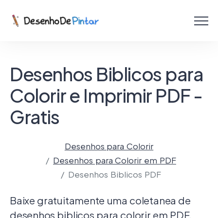
Menu
Coletâneas de Desenhos - PDF
Desenhos Biblicos para
Colorir Online
Colorir e Imprimir PDF -
Criar com IA!
Gratis
Desenhos para Colorir
Desenhos para Colorir em PDF
Desenhos Biblicos PDF
Baixe gratuitamente uma coletanea de
desenhos biblicos para colorir em PDF.