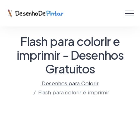
Menu
Coletâneas de Desenhos - PDF
Flash para colorir e
Colorir Online
imprimir - Desenhos
Gratuitos
Criar com IA!
Desenhos para Colorir
Flash para colorir e imprimir