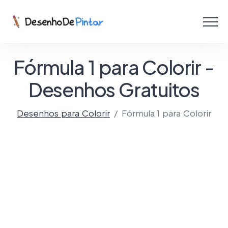
Menu
Coletâneas de Desenhos - PDF
Fórmula 1 para Colorir -
Colorir Online
Desenhos Gratuitos
Desenhos para Colorir
Fórmula 1 para Colorir
Criar com IA!