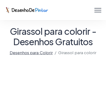
Menu
Coletâneas de Desenhos - PDF
Girassol para colorir -
Colorir Online
Desenhos Gratuitos
Desenhos para Colorir
Girassol para colorir
Criar com IA!