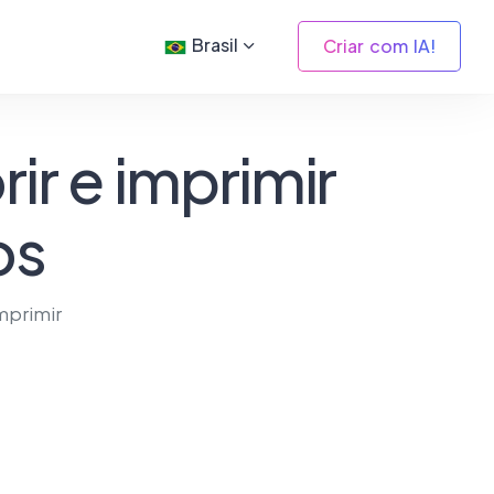
Brasil
Criar com IA!
ir e imprimir
os
mprimir