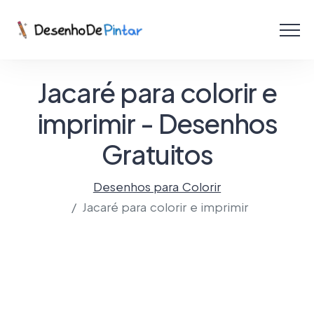
Menu
Coletâneas de Desenhos - PDF
Jacaré para colorir e
Colorir Online
imprimir - Desenhos
Gratuitos
Criar com IA!
Desenhos para Colorir
Jacaré para colorir e imprimir