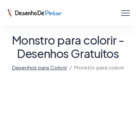
Menu
Coletâneas de Desenhos - PDF
Monstro para colorir -
Colorir Online
Desenhos Gratuitos
Desenhos para Colorir
Monstro para colorir
Criar com IA!