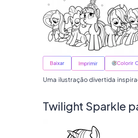
Baixar
Colorir 
Imprimir
Uma ilustração divertida inspir
Twilight Sparkle p