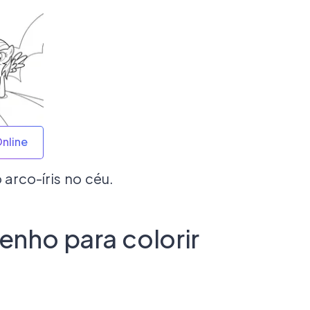
Online
rco-íris no céu.
enho para colorir