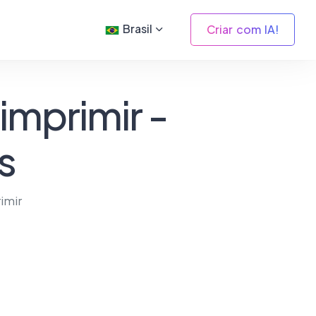
Brasil
Criar com IA!
 imprimir -
s
imir