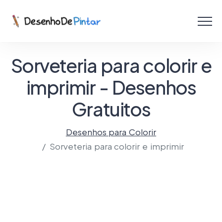
Menu
Coletâneas de Desenhos - PDF
Sorveteria para colorir e
Colorir Online
imprimir - Desenhos
Gratuitos
Criar com IA!
Desenhos para Colorir
Sorveteria para colorir e imprimir