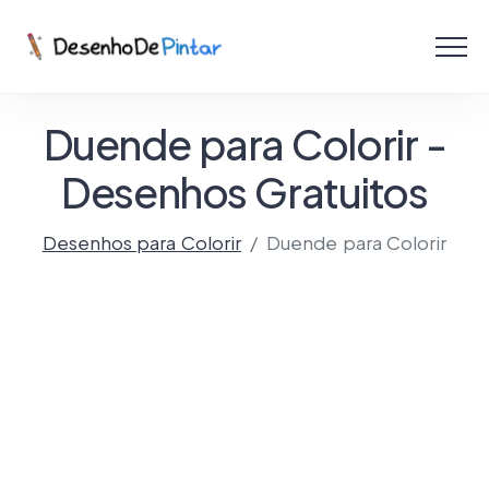
Menu
Coletâneas de Desenhos - PDF
Duende para Colorir -
Colorir Online
Desenhos Gratuitos
Desenhos para Colorir
Duende para Colorir
Criar com IA!