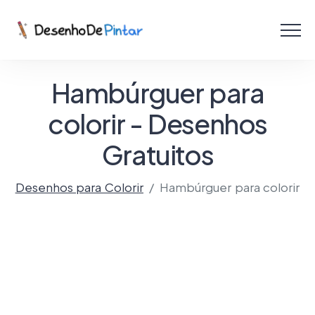
Menu
Coletâneas de Desenhos - PDF
Hambúrguer para
Colorir Online
colorir - Desenhos
Gratuitos
Criar com IA!
Desenhos para Colorir
Hambúrguer para colorir