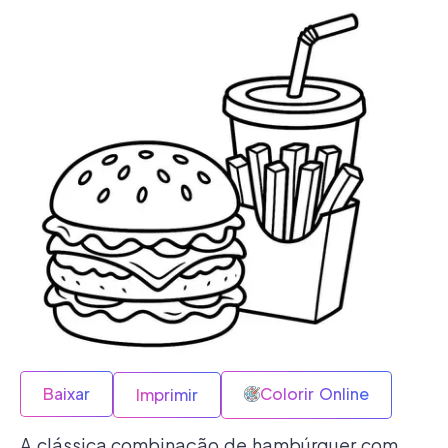
Baixar
Colorir Online
Imprimir
A clássica combinação de hambúrguer com