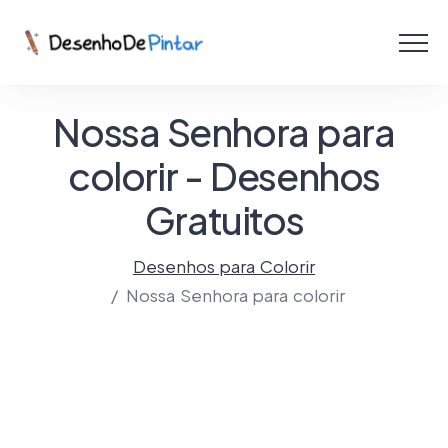
Menu
Coletâneas de Desenhos - PDF
Nossa Senhora para
Colorir Online
colorir - Desenhos
Gratuitos
Criar com IA!
Desenhos para Colorir
Nossa Senhora para colorir