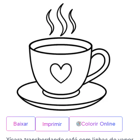
Baixar
Colorir Online
Imprimir
Xícara transbordando café com linhas de vapor