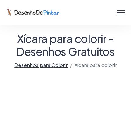
Menu
Coletâneas de Desenhos - PDF
Xícara para colorir -
Colorir Online
Desenhos Gratuitos
Desenhos para Colorir
Xícara para colorir
Criar com IA!