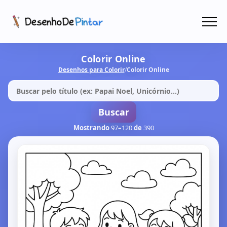
Menu
Coletâneas de Desenhos - PDF
Colorir Online
Desenhos para Colorir
/
Colorir Online
Colorir Online
CRIAR COM IA!
Buscar
Mostrando
97
–
120
de
390