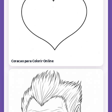
Coracao para Colorir
Online