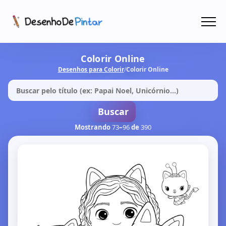
Menu
Coletâneas de Desenhos - PDF
Colorir Online
Desenhos para Colorir
/
Colorir Online
Colorir Online
CRIAR COM IA!
Buscar
Mostrando
73
–
96
de
390